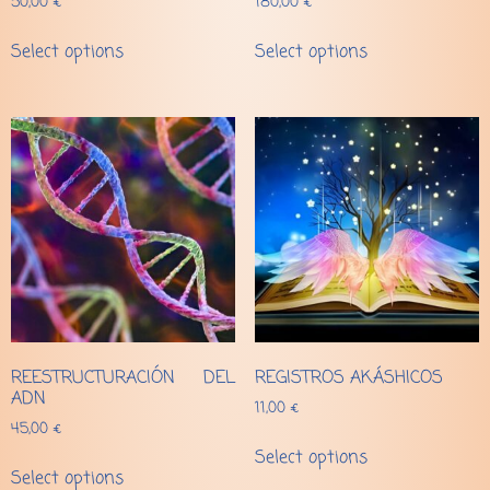
50,00
€
180,00
€
Select options
Select options
REESTRUCTURACIÓN DEL
REGISTROS AKÁSHICOS
ADN
11,00
€
45,00
€
Select options
Select options