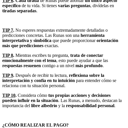
TIP 6
.
Cada tirada
de Runas puede abordar
un único aspecto
específico
de tu vida. Si tienes
varias preguntas
, divídelas en
tiradas separadas
.
TIP 7
.
No esperes respuestas extremadamente detalladas o
predicciones concretas. Las Runas son una
herramienta
interpretativa y simbólica
que puede proporcionar
orientación
más que predicciones
exactas.
TIP 8
.
Mientras escribes tu pregunta,
trata de conectar
emocionalmente con el tema
, esto puede ayudar a que las
respuestas
resuenen
contigo a un nivel
más profundo
.
TIP 9
.
Después de recibir tu lectura,
reflexiona sobre la
interpretación y confía en tu intuición
para entender cómo se
relaciona con tu situación personal.
TIP 10
.
Considera cómo
tus propias acciones y decisiones
pueden influir en la situación
. Las Runas, a menudo, destacan la
importancia del
libre albedrío
y la
responsabilidad personal
.
¿CÓMO REALIZAR EL PAGO?