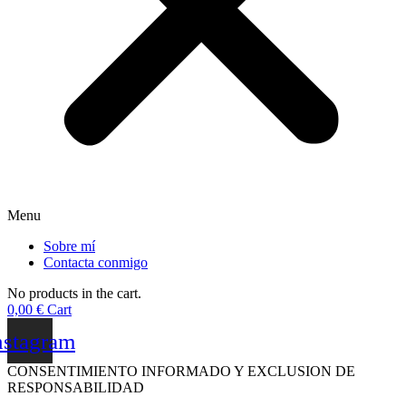
Menu
Sobre mí
Contacta conmigo
No products in the cart.
0,00
€
Cart
nstagram
CONSENTIMIENTO INFORMADO Y EXCLUSION DE
RESPONSABILIDAD